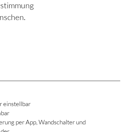
htstimmung
nschen.
 einstellbar
mbar
erung per App, Wandschalter und
der