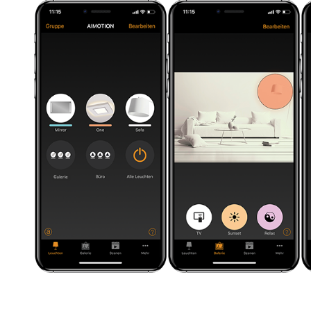
MBI
ICE
AKT